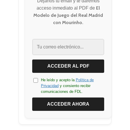
Déjanos tu email y te daremos
Contacto
España
El
acceso inmediato al PDF de
Modelo de Juego del Real Madrid
América Latina
Blog FDL
con Mourinho
.
ACCEDER AL PDF
He leído y acepto la
Política de
Privacidad
y consiento recibir
comunicaciones de FDL.
ACCEDER AHORA