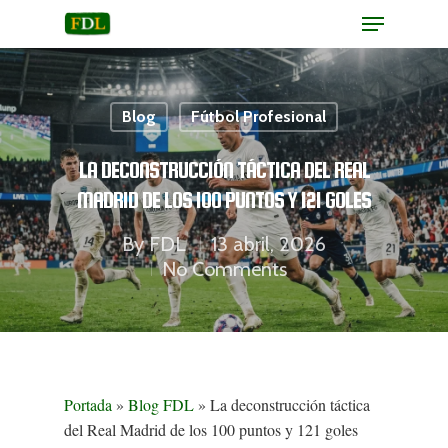
Blog
Fútbol Profesional
Hit enter to search or ESC to close
LA DECONSTRUCCIÓN TÁCTICA DEL REAL
MADRID DE LOS 100 PUNTOS Y 121 GOLES
By
FDL
13 abril, 2026
No Comments
Portada
»
Blog FDL
»
La deconstrucción táctica
del Real Madrid de los 100 puntos y 121 goles