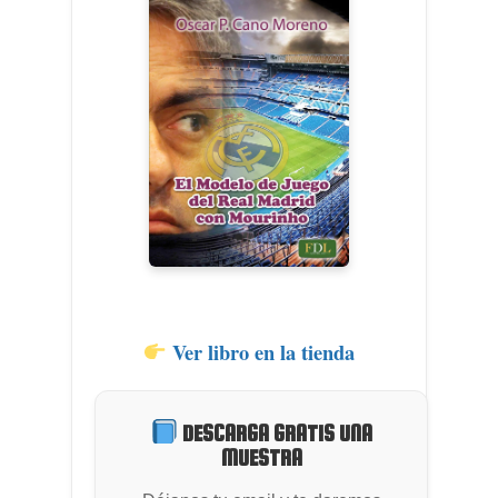
Catálogo
Publica con nosot
Fútbol Profesional
Ver libro en la tienda
Fútbol Formativo
Autores
Fútbol Divulgación
DESCARGA GRATIS UNA
Quiénes Somos
MUESTRA
Entrenamiento Menta
Dónde comprar