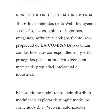
6. PROPIEDAD INTELECTUAL E INDUSTRIAL
Todos los contenidos de la Web, incluyendo
su diseño, textos, gráficos, logotipos,
imágenes, software y códigos fuente, son
propiedad de LA COMPAÑÍA o cuentan
con las licencias correspondientes, y están
protegidos por la normativa vigente en
Catálogo
materia de propiedad intelectual e
industrial.
Publica con nosot
Fútbol Profesional
Autores
Fútbol Formativo
El Usuario no podrá reproducir, distribuir,
Fútbol Divulgación
Quiénes Somos
modificar o explotar de ningún modo los
Entrenamiento Menta
contenidos de la Web sin autorización
Dónde comprar