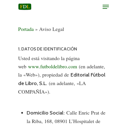
Portada
»
Aviso Legal
Hit enter to search or ESC to close
1. DATOS DE IDENTIFICACIÓN
Usted está visitando la página
web
www.futboldelibro.com
(en adelante,
la «Web»), propiedad de
Editorial Fútbol
(en adelante, «LA
de Libro, S.L.
COMPAÑÍA»).
: Calle Enric Prat de
Domicilio Social
la Riba, 168, 08901 L’Hospitalet de