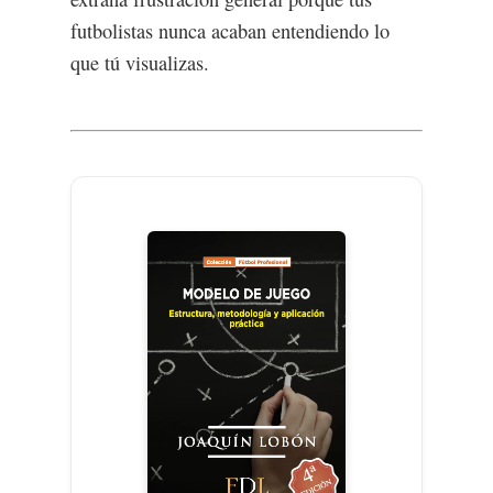
futbolistas nunca acaban entendiendo lo
que tú visualizas.
Catálogo
Publica con nosot
Fútbol Profesional