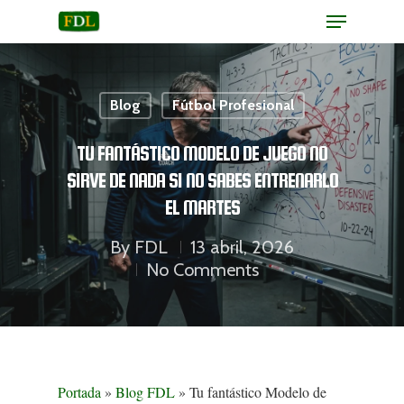
Blog
Fútbol Profesional
Hit enter to search or ESC to close
TU FANTÁSTICO MODELO DE JUEGO NO
SIRVE DE NADA SI NO SABES ENTRENARLO
EL MARTES
By
FDL
13 abril, 2026
No Comments
Portada
»
Blog FDL
»
Tu fantástico Modelo de