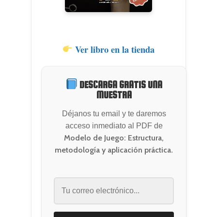
Fútbol Formativo
Autores
Fútbol Divulgación
Quiénes Somos
Entrenamiento Menta
Ver libro en la tienda
Dónde comprar
Contacto
España
DESCARGA GRATIS UNA
América Latina
Blog FDL
MUESTRA
Déjanos tu email y te daremos
acceso inmediato al PDF de
Modelo de Juego: Estructura,
metodología y aplicación práctica
.