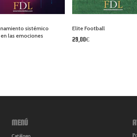
enamiento sistémico
Elite Football
 en las emociones
29,00€
MENÚ
A
Po
Catálogo