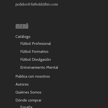
pedidos@futboldelibro.com
Contacto
España
América Latina
Blog FDL
MENÚ
Catálogo
Fútbol Profesional
Fútbol Formativo
Fútbol Divulgación
Entrenamiento Mental
Publica con nosotros
Autores
Quiénes Somos
Dónde comprar
España