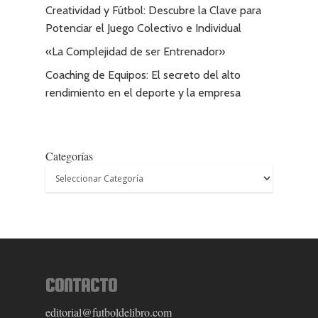
Creatividad y Fútbol: Descubre la Clave para
Potenciar el Juego Colectivo e Individual
«La Complejidad de ser Entrenador»
Coaching de Equipos: El secreto del alto
rendimiento en el deporte y la empresa
Categorías
Catálogo
Publica con nosot
Fútbol Profesional
Fútbol Formativo
Autores
Fútbol Divulgación
Quiénes Somos
CONTACTO
Entrenamiento Menta
Dónde comprar
editorial@futboldelibro.com