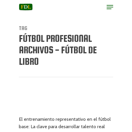
TAG
FÚTBOL PROFESIONAL
Hit enter to search or ESC to close
ARCHIVOS - FÚTBOL DE
LIBRO
El entrenamiento representativo en el fútbol
base: La clave para desarrollar talento real