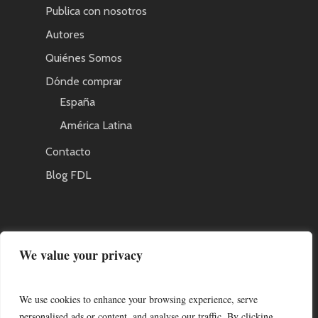
Publica con nosotros
Autores
Quiénes Somos
Dónde comprar
España
América Latina
Contacto
Blog FDL
AVISO LEGAL
We value your privacy
Política de Privacidad
We use cookies to enhance your browsing experience, serve
personalised ads or content, and analyse our traffic. By clicking