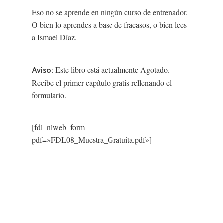
Eso no se aprende en ningún curso de entrenador.
O bien lo aprendes a base de fracasos, o bien lees
a Ismael Díaz.
Catálogo
Este libro está actualmente Agotado.
Aviso:
Publica con nosot
Fútbol Profesional
Recibe el primer capítulo gratis rellenando el
formulario.
Fútbol Formativo
Autores
Fútbol Divulgación
Quiénes Somos
[fdl_nlweb_form
Entrenamiento Menta
pdf=»FDL08_Muestra_Gratuita.pdf»]
Dónde comprar
Contacto
España
América Latina
Blog FDL