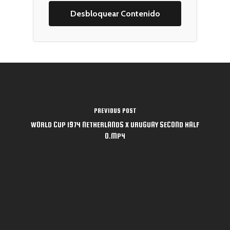
Catálogo
PREVIOUS POST
Publica con nosot
Fútbol Profesional
WORLD CUP 1974 NETHERLANDS X URUGUAY SECOND HALF
0.MP4
Fútbol Formativo
Autores
Fútbol Divulgación
Quiénes Somos
Entrenamiento Menta
Dónde comprar
Contacto
España
América Latina
Blog FDL