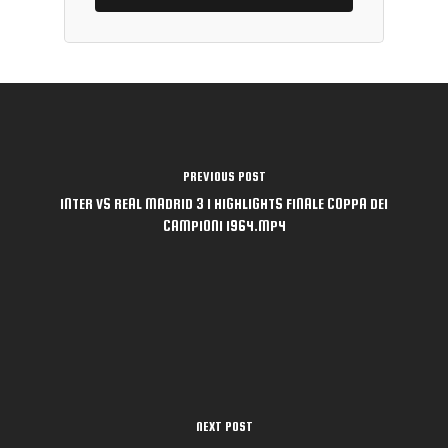
Catálogo
PREVIOUS POST
INTER VS REAL MADRID 3 1 HIGHLIGHTS FINALE COPPA DEI
Publica con nosot
Fútbol Profesional
CAMPIONI 1964.MP4
Fútbol Formativo
Autores
Fútbol Divulgación
Quiénes Somos
Entrenamiento Menta
Dónde comprar
Contacto
España
América Latina
Blog FDL
NEXT POST