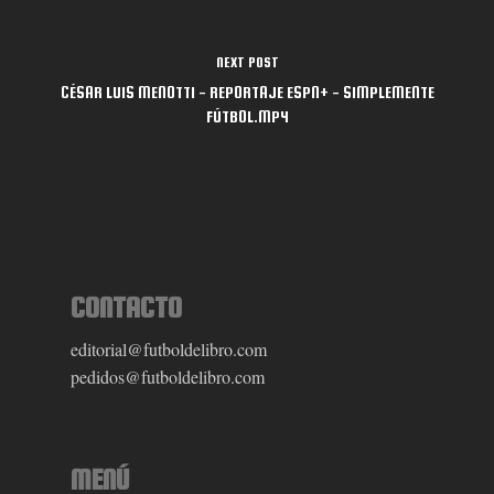
América Latina
Blog FDL
NEXT POST
CÉSAR LUIS MENOTTI - REPORTAJE ESPN+ - SIMPLEMENTE
FÚTBOL.MP4
CONTACTO
editorial@futboldelibro.com
pedidos@futboldelibro.com
MENÚ