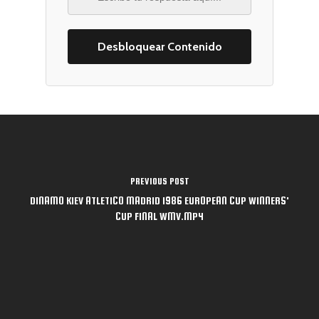
Catálogo
Publica con nosot
Fútbol Profesional
PREVIOUS POST
DINAMO KIEV ATLETICO MADRID 1986 EUROPEAN CUP WINNERS'
Fútbol Formativo
Autores
CUP FINAL WMV.MP4
Fútbol Divulgación
Quiénes Somos
Entrenamiento Menta
Dónde comprar
Contacto
España